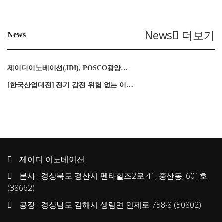
News
더보기
News
제이디이노베이션(JDI), POSCO광양…
[한국산업대전] 전기 감전 위험 없는 이…
제이디 이노베이션
본사 : 경상북도 경산시 펜타힐즈2로 41, 중산동, 601호
(38662)
공장 : 경상남도 김해시 생림면 인제로 758-8 (50802)